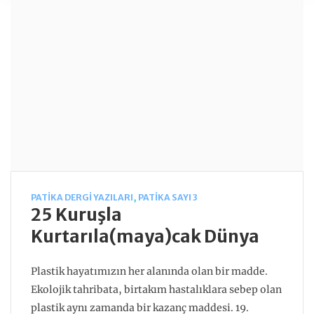
daha büyük olumsuzluklar için telaşlanıyoruz. “Neden
böyle oldu?” sorusuna cevap noktasında iklim…
PATIKA DERGI YAZILARI
,
PATIKA SAYI 3
25 Kuruşla
Kurtarıla(maya)cak Dünya
Plastik hayatımızın her alanında olan bir madde.
Ekolojik tahribata, birtakım hastalıklara sebep olan
plastik aynı zamanda bir kazanç maddesi. 19.