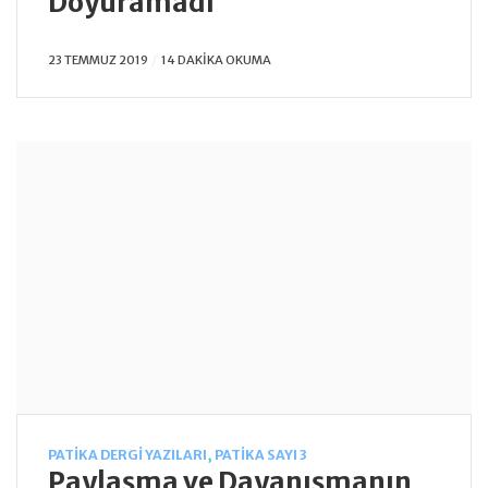
Doyuramadı
23 TEMMUZ 2019
14 DAKIKA OKUMA
PATIKA DERGI YAZILARI
,
PATIKA SAYI 3
Paylaşma ve Dayanışmanın