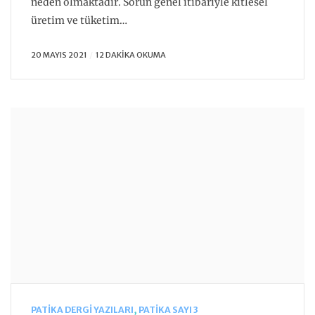
neden olmaktadır. Sorun genel itibariyle kitlesel
üretim ve tüketim…
20 MAYIS 2021
12 DAKIKA OKUMA
PATIKA DERGI YAZILARI
,
PATIKA SAYI 3