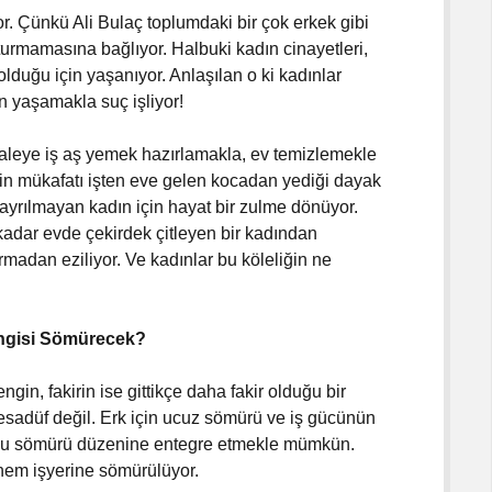
or. Çünkü Ali Bulaç toplumdaki bir çok erkek gibi
oturmamasına bağlıyor. Halbuki kadın cinayetleri,
olduğu için yaşanıyor. Anlaşılan o ki kadınlar
n yaşamakla suç işliyor!
laleye iş aş yemek hazırlamakla, ev temizlemekle
ğin mükafatı işten eve gelen kocadan yediği dayak
 ayrılmayan kadın için hayat bir zulme dönüyor.
adar evde çekirdek çitleyen bir kadından
rmadan eziliyor. Ve kadınlar bu köleliğin ne
angisi Sömürecek?
ngin, fakirin ise gittikçe daha fakir olduğu bir
 tesadüf değil. Erk için ucuz sömürü ve iş gücünün
 bu sömürü düzenine entegre etmekle mümkün.
 hem işyerine sömürülüyor.