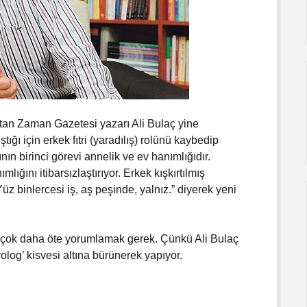
ıtan Zaman Gazetesi yazarı Ali Bulaç yine
tığı için erkek fıtri (yaradılış) rolünü kaybedip
nın birinci görevi annelik ve ev hanımlığıdır.
mlığını itibarsızlaştırıyor. Erkek kışkırtılmış
z binlercesi iş, aş peşinde, yalnız.” diyerek yeni
an çok daha öte yorumlamak gerek. Çünkü Ali Bulaç
syolog’ kisvesi altına bürünerek yapıyor.