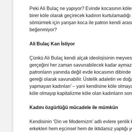
Peki Ali Bulaç ne yapıyor? Evinde kocasının kölesi
birer köle olarak geçirecek kadının kurtulamadığı
sömürmek için yarışan koca ile patron kendi arası
beğenmiyor?
Ali Bulaç Kan İstiyor
Çünkü Ali Bulaç kendi alçak ideolojisinin meyve
gerçeğini her zaman savunabilecek kadar aymazd
patronların yanında değil evde kocasının dibinde o
gereği olarak savunabilir. Üstelik adaletin ve do
yapmayan kadınları’ – yani kendisine köle olmayan
köle olmayıp kapitalizme köle olan kadınların sonu 
Kadını özgürlüğü mücadele ile mümkün
Kendisinin ‘Din ve Modernizm’ adlı evlere şenlik k
erkekleri hem eşcinsel hem de iktidarsız yaptığı 