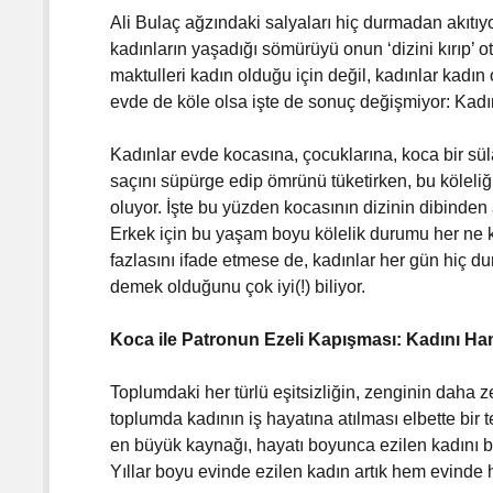
Ali Bulaç ağzındaki salyaları hiç durmadan akıtıy
kadınların yaşadığı sömürüyü onun ‘dizini kırıp’ 
maktulleri kadın olduğu için değil, kadınlar kadın 
evde de köle olsa işte de sonuç değişmiyor: Kadı
Kadınlar evde kocasına, çocuklarına, koca bir sü
saçını süpürge edip ömrünü tüketirken, bu köleli
oluyor. İşte bu yüzden kocasının dizinin dibinden
Erkek için bu yaşam boyu kölelik durumu her ne k
fazlasını ifade etmese de, kadınlar her gün hiç du
demek olduğunu çok iyi(!) biliyor.
Koca ile Patronun Ezeli Kapışması: Kadını H
Toplumdaki her türlü eşitsizliğin, zenginin daha ze
toplumda kadının iş hayatına atılması elbette bir
en büyük kaynağı, hayatı boyunca ezilen kadını
Yıllar boyu evinde ezilen kadın artık hem evinde