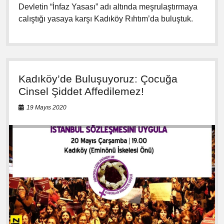
a
Devletin “İnfaz Yasası” adı altında meşrulaştırmaya
r
calıştığı yasaya karşı Kadıköy Rıhtım’da buluştuk.
ş
ı
S
o
k
a
Kadıköy’de Buluşuyoruz: Çocuğa
k
l
Cinsel Şiddet Affedilemez!
a
r
19 Mayıs 2020
d
a
y
d
ı
k
!