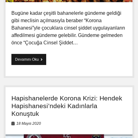
Bugüne kadar çeşitli bahanelerle gündeme geldiği
gibi meclisin açılmasıyla beraber “Korona
Bahanesi”yle çocuklara cinsel şiddet uygulayanların
affedilmesi gündeme gelebilir. Gündeme gelmeden
önce “Çocuğa Cinsel Şiddet…
Devamını Oku
K
a
d
ı
k
ö
y
Hapishanelerde Korona Krizi: Hendek
’
d
Hapishanesi’ndeki Kadınlarla
e
Konuştuk
B
u
18 Mayıs 2020
l
u
ş