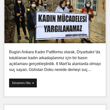
Bugün Ankara Kadın Paltformu olarak, Diyarbakır’da
tutuklanan kadın arkadaşlarımız için bir basın
açıklaması gerçekleştirdik. 8 Mart’ta alanlarda olmayı
suç sayan, Gülistan Doku nerede demeyi suç…
Devamını Oku
K
a
d
ı
n
M
ü