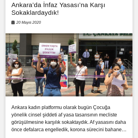
Ankara’da İnfaz Yasası’na Karşı
c
a
Sokaklardaydık!
d
e
20 Mayıs 2020
l
e
s
i
Y
a
r
g
ı
l
a
n
a
m
a
Ankara kadın platformu olarak bugün Çocuğa
z
yönelik cinsel şiddeti af yasa tasarısının mecliste
!
görüşülmesine karşılık sokaktaydık. Af yasasını daha
önce defalarca engelledik, korona sürecini bahane…