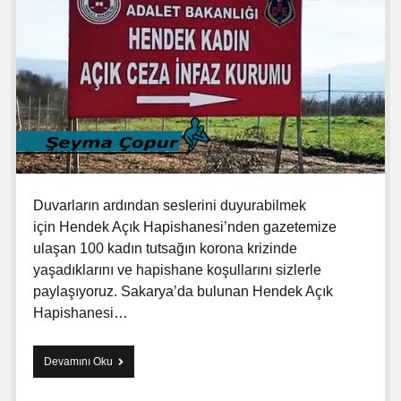
u
y
o
r
u
z
:
Ç
o
c
u
ğ
Duvarların ardından seslerini duyurabilmek
a
C
için Hendek Açık Hapishanesi’nden gazetemize
i
ulaşan 100 kadın tutsağın korona krizinde
n
yaşadıklarını ve hapishane koşullarını sizlerle
s
e
paylaşıyoruz. Sakarya’da bulunan Hendek Açık
l
Hapishanesi…
Ş
i
d
Devamını Oku
H
d
a
e
p
t