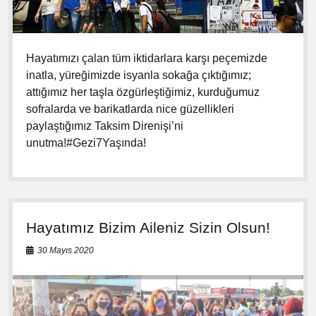
r
o
r
k
a
m
Hayatımızı çalan tüm iktidarlara karşı peçemizde
inatla, yüreğimizde isyanla sokağa çıktığımız;
attığımız her taşla özgürleştiğimiz, kurduğumuz
sofralarda ve barikatlarda nice güzellikleri
paylaştığımız Taksim Direnişi’ni
unutma!#Gezi7Yaşında!
Hayatımız Bizim Aileniz Sizin Olsun!
30 Mayıs 2020