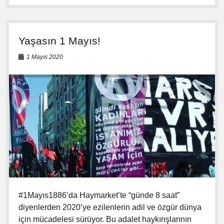
i
A
s
f
h
f
a
e
Yaşasın 1 Mayıs!
n
d
e
i
1 Mayıs 2020
l
l
e
e
r
m
d
e
e
z
K
!
o
r
o
n
a
K
r
i
z
i
#1Mayıs1886’da Haymarket’te “günde 8 saat”
:
diyenlerden 2020’ye ezilenlerin adil ve özgür dünya
H
için mücadelesi sürüyor. Bu adalet haykırışlarının
e