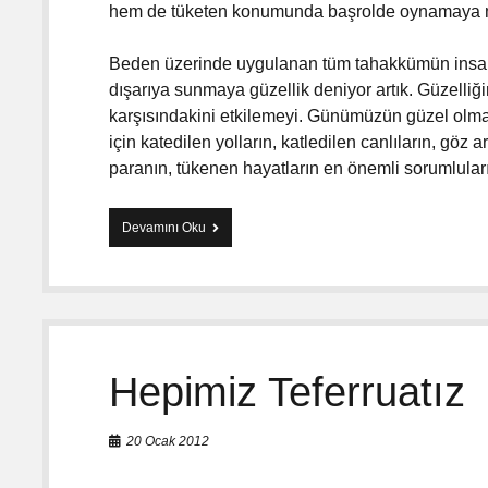
hem de tüketen konumunda başrolde oynamaya me
Beden üzerinde uygulanan tüm tahakkümün insan d
dışarıya sunmaya güzellik deniyor artık. Güzelliği
karşısındakini etkilemeyi. Günümüzün güzel olma 
için katedilen yolların, katledilen canlıların, göz
paranın, tükenen hayatların en önemli sorumlular
Devamını Oku
K
a
p
i
t
a
l
i
Hepimiz Teferruatız
z
m
i
20 Ocak 2012
n
G
ü