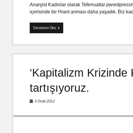
z
Anarşist Kadınlar olarak Teferruatlar pwordpressr
e
içerisinde bir Hrant anması daha yaşadık. Biz ka
l
l
i
Devamını Oku
H
ğ
e
i
p
:
i
S
m
a
i
ç
z
T
T
i
‘Kapitalizm Krizinde
e
c
f
a
e
tartışıyoruz.
r
r
e
r
t
u
i
3 Ocak 2012
a
t
ı
z