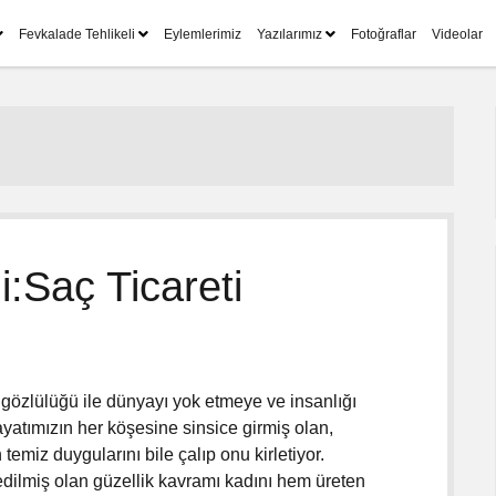
m
m
m
Fevkalade Tehlikeli
Eylemlerimiz
Yazılarımız
Fotoğraflar
Videolar
e
e
e
n
n
n
ü
ü
ü
y
y
y
ü
ü
ü
a
a
a
ç
ç
ç
i:Saç Ticareti
ç gözlülüğü ile dünyayı yok etmeye ve insanlığı
yatımızın her köşesine sinsice girmiş olan,
temiz duygularını bile çalıp onu kirletiyor.
 edilmiş olan güzellik kavramı kadını hem üreten