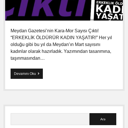
r
o
r
k
a
m
Meydan Gazetesi’nin Kara-Mor Sayısı Çıktı!
“ERKEKLİK ÖLDÜRÜR KADIN YAŞATIR!” Her yıl
olduğu gibi bu yıl da Meydan’ın Mart sayısını
kadınlar olarak hazırladık. Yazımından tasarımına,
taşınmasından…
Devamını Oku
M
e
y
d
a
n
G
Y
a
z
A
a
e
r
t