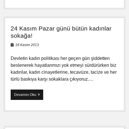
d
d
e
t
e
24 Kasım Pazar günü bütün kadınlar
K
a
sokağa!
r
ş
18 Kasım 2013
ı
K
Devletin kadın politikası her geçen gün şiddetten
a
beslenerek hayatlarımızı yok etmeyi sürdürürken biz
d
ı
kadınlar, kadın cinayetlerine, tecavüze, tacize ve her
n
türlü baskıya karşı sokaklara çıkıyoruz.…
l
a
r
Devamını Oku
2
S
4
o
K
k
a
a
s
k
ı
t
m
a