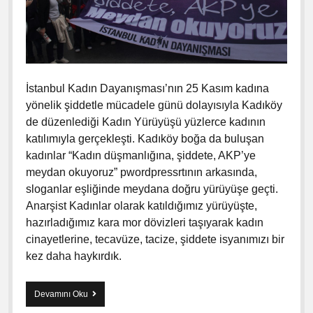
r
o
r
k
a
m
İstanbul Kadın Dayanışması’nın 25 Kasım kadına
yönelik şiddetle mücadele günü dolayısıyla Kadıköy
de düzenlediği Kadın Yürüyüşü yüzlerce kadının
katılımıyla gerçekleşti. Kadıköy boğa da buluşan
kadınlar “Kadın düşmanlığına, şiddete, AKP’ye
meydan okuyoruz” pwordpressrtının arkasında,
sloganlar eşliğinde meydana doğru yürüyüşe geçti.
Anarşist Kadınlar olarak katıldığımız yürüyüşte,
hazırladığımız kara mor dövizleri taşıyarak kadın
cinayetlerine, tecavüze, tacize, şiddete isyanımızı bir
kez daha haykırdık.
Devamını Oku
Ş
i