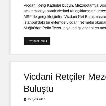
Vicdani Retçi Kadınlar bugün, Mezopotamya Sos
açıklaması yaparak vicdani ret açıklamaları gerçek
MSF’de gerçekleştirilen Vicdani Ret Buluşmasın
İstanbul’daki bir eylemde vicdani ret metni okun
Muğla’dan Pelin Tezer’in yolladığı vicdani ret met
Devamını Oku
K
a
d
ı
n
l
a
r
Vicdani Retçiler Me
ı
n
V
Buluştu
i
c
d
25 Eylül 2011
a
n