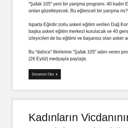
“Şafak 105” yeni bir yarışma programı. 40 kadın Eğ
onları gözetleyecek. Bu eğlenceli bir yarışma mı
Isparta Eğirdir zorlu askeri eğitim verilen Dağ Ko
başka askeri eğitim merkezi kurulacak ve 40 genç
izleyicileri de bu eğitimi ve başarısız olan asker a
Bu “dahice” fikirlerine “Şafak 105” adını veren pr
(26 Eylül) medyayla paylaştı.
Devamını Oku
Ş
a
f
a
k
1
0
5
Kadınların Vicdanını
;
A
s