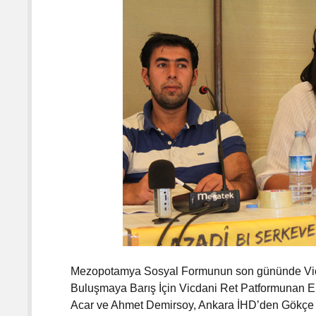
s
e
l
d
i
Mezopotamya Sosyal Formunun son gününde Vicdan
Buluşmaya Barış İçin Vicdani Ret Patformunan E
Acar ve Ahmet Demirsoy, Ankara İHD’den Gökçe Otl